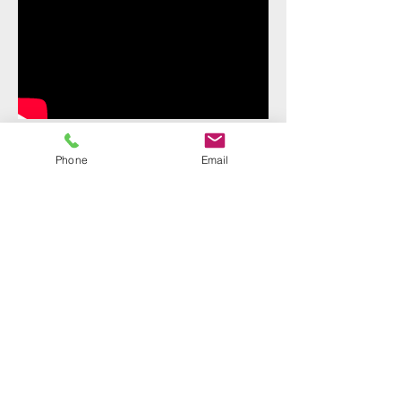
PERCHE' AFFIDARSI AL
Phone
Email
COMIC LIVE ?
CLICCA QUA E LO
SCOPRIRAI
HOME
COMICI PER EVENTI
CHI SONO
AZIENDALI
ELENCO ARTISTI
COMICI FORMATORI E
CONTATTI
MOTIVATORI
SPEAKERS E RELATORI
COMICI ZELIG
COMICI COLORADO