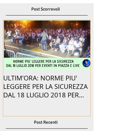
Post Scorrevoli
ULTIM'ORA: NORME PIU'
BEPPE BRAIDA
LEGGERE PER LA SICUREZZA
PER ORGANI
DAL 18 LUGLIO 2018 PER
EVENTO CON 
EVENTI IN PIAZZA.
SPETTACOLO