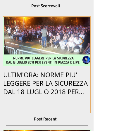
Post Scorrevoli
ULTIM'ORA: NORME PIU'
BEPPE BRAIDA
LEGGERE PER LA SICUREZZA
PER ORGANI
DAL 18 LUGLIO 2018 PER
EVENTO CON 
EVENTI IN PIAZZA.
SPETTACOLO